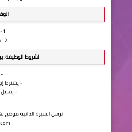
الوظا
1- سكرتير تنفيذي
2- سكرتيرة تنفيذية
لشروط الوظيفة، يرج
- 
- يشترط إج
- يفضل إ
- 
ترسل السيرة الذاتية موضح بها
.com