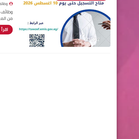
وظائف
من المع
اقرأ 