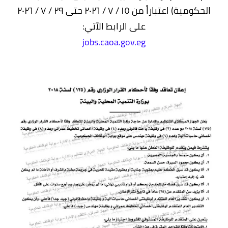
الحكومية) اعتباراً من ١٥ / ٧ / ٢٠٢٦ حتى ٢٩ / ٧ / ٢٠٢٦
على الرابط الآتي:
jobs.caoa.gov.eg