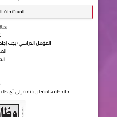
المستندات ال
بطاق
ش
المؤهل الدراسي (يجب إجادة ا
المو
الخ
ص
ملاحظة هامة: لن يلتفت إلى أي طلبات 