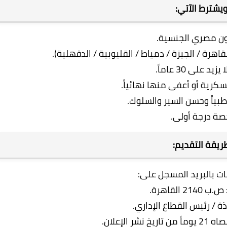
يشترط الآتي:
ون مصري الجنسية.
هرة / الجيزة / دمياط / القليوبية / الدقهلية).
يد على 30 عاماً.
كرية أو أعفى منها نهائياً.
 طبياً وحسن السير والسلوك.
صة درجة أولى.
ريقة التقديم:
ات بالبريد المسجل على:
214 القاهرة.
ذة / رئيس القطاع الإداري.
ر الإعلان.