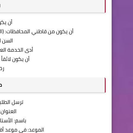
و
أن يك
أن يكون من قاطني المحافظات: (القا
السن لا يز
أدى الخدمة العس
أن يكون لائقاً
رخ
ط
ترسل الطلب
العنوان: ص.ب 0
باسم: الأستا
الموعد: في موعد أقصاه 21 يوماً من تاريخ نش