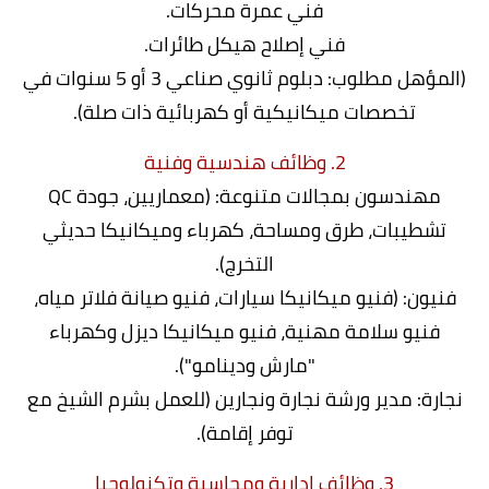
فني عمرة محركات.
فني إصلاح هيكل طائرات.
(المؤهل مطلوب: دبلوم ثانوي صناعي 3 أو 5 سنوات في
تخصصات ميكانيكية أو كهربائية ذات صلة).
2. وظائف هندسية وفنية
مهندسون بمجالات متنوعة: (معماريين، جودة QC
تشطيبات، طرق ومساحة، كهرباء وميكانيكا حديثي
التخرج).
فنيون: (فنيو ميكانيكا سيارات، فنيو صيانة فلاتر مياه،
فنيو سلامة مهنية، فنيو ميكانيكا ديزل وكهرباء
"مارش ودينامو").
نجارة: مدير ورشة نجارة ونجارين (للعمل بشرم الشيخ مع
توفر إقامة).
3. وظائف إدارية ومحاسبة وتكنولوجيا