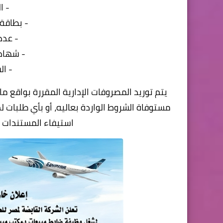
- ا
- بطاقة
- عدد (۲) صورة 
- شهاد
- الس
يتم توريد المصروفات الإدارية المقررة بواقع م
مستوفاة الشروط
الواردة بعاليه، أو بأي طلبات 
استيفاء المستندات