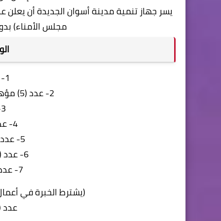
يسر جهاز تنمية مدينة أسوان الجديدة أن يعلن ع
مجلس الأمناء) بدون
الو
1- عدد (3) محاسب
2- عدد (5) مؤهل متوسط او فوق المتوسط
3- عدد (5) سائق
4- عدد (1) فني مساحة
5- عدد (1) مهندس كهرباء
6- عدد (1) مهندس ميكانيكا
7- عدد (2) مهندس مدني
(يشترط الخبرة في أعمال
عدد (1) مهندس عمار