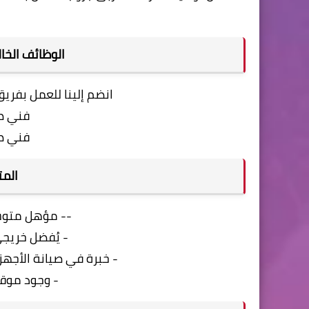
الوظائف الخا
انضم إلينا للعمل بفريق
فني صي
فني ص
المت
-- مؤهل متو
- يُفضل خريجي عام 2017 ح
- خبرة في صيانة الأجهز
- وجود موق