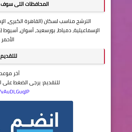
المحافظات التى سوف ي
الترشح مناسب لسكان (القاهرة الكبرى، الإسك
الإسماعيلية، دمياط، بورسعيد، أسوان، أسيوط (دي
الأحمر 
للتقديم
آخر موعد للتقد
للتقديم: يرجى الضغط على الر
/r/vAuDLGuqJP