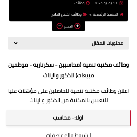
13 يونيو 2024
وظائف
وظائف اعضاء هيئة تدريس
الصفحة الرئيسية
وظائف القطاع الخاص
بالجامعات والمعاهد
الحجم
اخبار
محتويات المقال
وظائف مكتبة تنمية (محاسبين - سكرتارية - موظفين
مبيعات) للذكور والإناث
اعلان وظائف مكتبة تنمية للحاصلين على مؤهلات عليا
للتعيين بالمكتبة من الذكور والإناث
اولا:- محاسب
الشروط والمواصفات