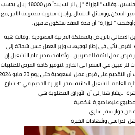
يزيد السن عن 47 سنة،وكذلك قبول العمل مع الجنسين ..وقالت "الوزراة " إن الراتب يبدأ من 18000 ريال، بحسب
فير السكن ،ووسائل الانتقال ،وإجازة سنوية مدفوعة الأجر ،مع
أوضحت "الوزارة" أن مدة العقد ستكون عامين ..
ل العمالي بالرياض بالمملكة العربية السعودية.. وقالت هبة
ه الفرص تأتي في إطار توجيهات وزير العمل حسن شحاتة إلى
فير فرص عمل لائقة للمصريين .. وأضافت مدير عام التشغيل إن
ت للراغبين في السفر الى الخارج ،لتوفير كافة الفرص للطلبيات
التي توفرها الوزارة ومكاتبها في الخارج ..وأضافت أن التقديم على فرص عمل السعودية حتى يوم 23 ما
الجاري ،وتسليم كافة الأوراق المطلوبة إلى الإدارة العامة للتشغيل الكائنة بمقر الوزارة القديم في "3 شارع
ة" ..يشار هنا إلى أن الأوراق المطلوبة هي