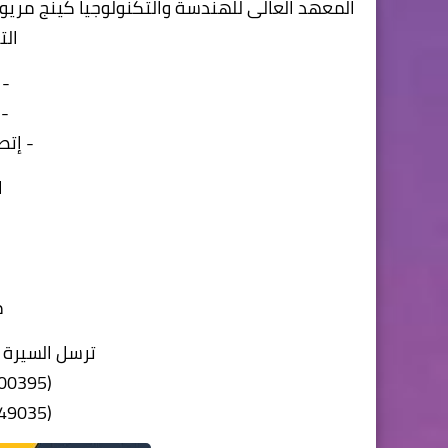
المعهد العالى للهندسة والتكنولوجيا كينج مريو
الت
-
- 
- إتص
ا
م
ترسل السيرة ا
(WhatsApp: 01027700395
(WhatsApp: 01227549035