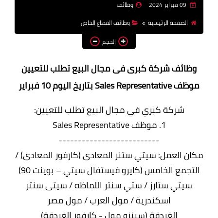
09 فبراير 2024
وظائف
وظائف اعضاء هيئة تدريس
الصفحة الرئيسية
وظائف القطاع الخاص
بالجامعات والمعاهد
الحجم
اخبار
وظائف شركة كبرى فى مجال البيع تطلب للتعيين
موظف Sales Representative بتاريخ اليوم 10 فبراير
شركة كبري في مجال البيع تطلب للتعيين:
1. موظف Sales Representative
--------------------------
مكان العمل: سيتي ستنر المعادى (كارفور المعادى) /
التجمع الخامس (كايرو فيستفال سيتي – بوينت 90)
سيتي ستارز / ستي سنتر اللماظه / سيتى سنتر
اسكندرية / مول العرب / مول مصر
الغردقة (سينزو مول - كارفور الغردقة)