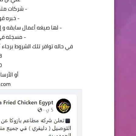
- شركات مت
- خبره ق
- لها صيغه أعمال سابقه و 
- ⁠مسجله في
في حاله توافر تلك الشروط برجاء أرسال CV الشركه المقدمه علي الأرق
8
0
أو الأرسا
.com