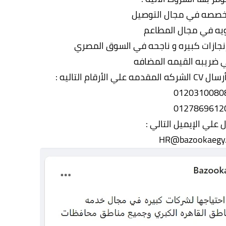
خصصه في مجال التوصيل
ويه في مجال المطاعم
إنجازات كبيره و ناجحه في السوق المصري
 ضريبه القيمه المضافه
ام التاليه :
0120310080
0127869612
ل علي الإيميل التالي :
HR@bazookaegy