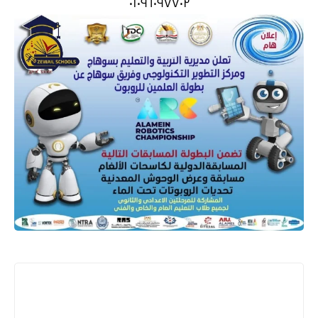
٠١٠٩٦٠٩٧٧٠٢