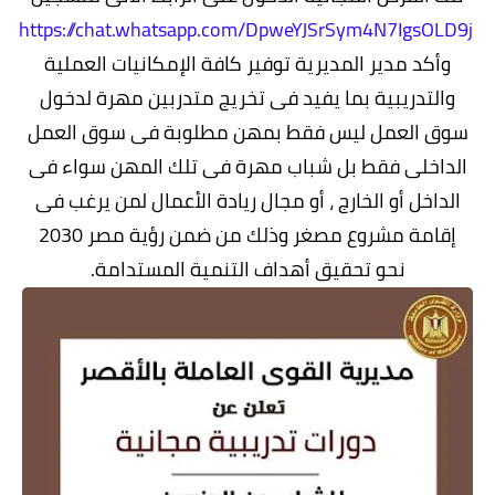
https://chat.whatsapp.com/DpweYJSrSym4N7IgsOLD9j
وأكد مدير المديرية توفير كافة الإمكانيات العملية
والتدريبية بما يفيد فى تخريج متدربين مهرة لدخول
سوق العمل ليس فقط بمهن مطلوبة فى سوق العمل
الداخلى فقط بل شباب مهرة فى تلك المهن سواء فى
الداخل أو الخارج ، أو مجال ريادة الأعمال لمن يرغب فى
إقامة مشروع مصغر وذلك من ضمن رؤية مصر 2030
نحو تحقيق أهداف التنمية المستدامة.