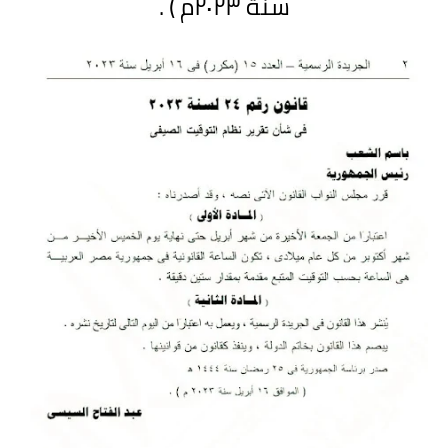
سنة ٢٠٢٣م ) .