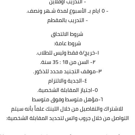
- التدريب اوفلاين
- ٥ ايام بـ الأسبوع لمدة شـهر ونصف.
- التدريب بالمقطم
شروط الالتحاق
شروط عامة:
١-خريج/ة فقط وليس للطلاب.
٢- السن من 18 : 35 سنة.
٣-موقف التجنيد محدد للذكور.
٤-الجدية والالتزام
٥-اجتياز المقابلة الشخصية.
٦-مؤهل متوسط وفوق متوسط
اشتراك والتفاصيل من خلال اللينك علماً بأنه سيتم
اصل من خلال جروب واتس لتحديد المقابلة الشخصية: