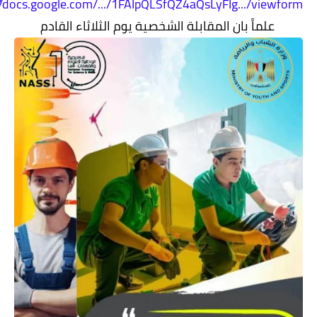
https://docs.google.com/.../1FAIpQLSfQZ4aQsLyFIg.../view
علماً بان المقابلة الشخصية يوم الثلاثاء القادم