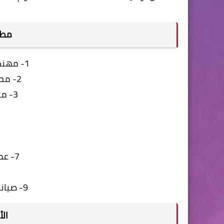
مطلو
1- مهندسين كهربا واتصالات
2- محاضرين لغة انجليزية
3- محاضرين حاسب آلى
7- عمال وعاملات نظافة
9- صيانة حاسب آلى وشبكات
الأ