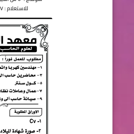
للاستعلام : ٠١٠٩٩٩٢٣٣٥٧ / ٠١٠٥٠٥٢٩٢٦٦