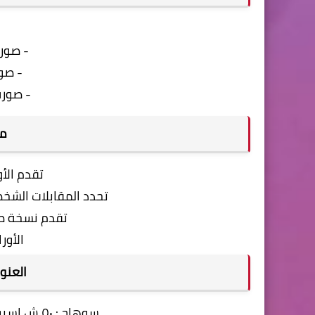
- صور
- صو
- صورة
مل
تقدم الأ
تحدد المقابلات الشخص
تقدم نسخة صو
الأور
العنوا
سوهاج : ٥٠ ش اسيوط سوهاج - برج معهد الاتصالات