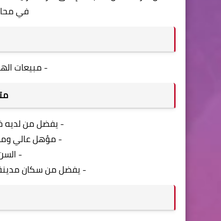
في محاف
م
- مبيعات الهو
متط
- يفضل من لديه خ
- مؤهل عالي ومو
- السن ب
- يفضل من سكان مدينة 