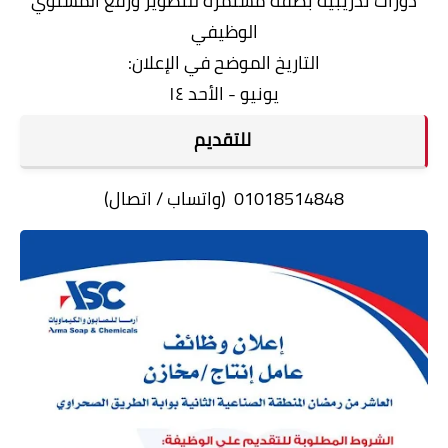
دورات تدريبية بصفة مستمرة للتطوير ورفع المستوي
الوظيفي
التاريخ الموضح في الإعلان:
يونيو - الأحد ١٤
للتقديم
01018514848 (واتساب / اتصال)