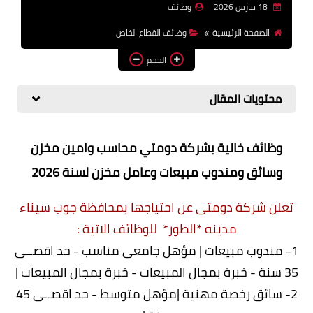
18 مارس 2026
وظائف
وظائف اعضاء هيئة تدريس
الصفحة الرئيسية
وظائف القطاع الخاص
بالجامعات والمعاهد
الحجم
اخبار
محتويات المقال
وظائف خالية بشركة دومتي محاسب وامين مخزن
وسائق ومندوب مبيعات وعامل مخزن لسنة 2026
تعلن شركة دومتى عن احتياجها بمحافظة جوب سيناء
مدينه *الطور* للوظائف الاتية :
1- مندوب مبيعات | مؤهل جامعى مناسب - حد اقصــى
35 سنة - خبرة بمجال المبيعات - خبرة بمجال المبيعات |
2- سائق رخصة مهنية |مؤهل متوسط - حد اقصــى 45