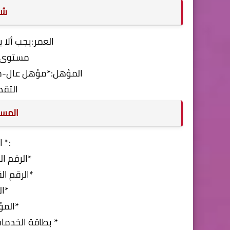
شر
العمر:يجب ألا يزي
مستوى 
المؤهل:*مؤهل عال-
التقد
المست
:* 
*الرقم ا
*الرقم ا
*ا
*المؤ
* بطاقة الخدمات