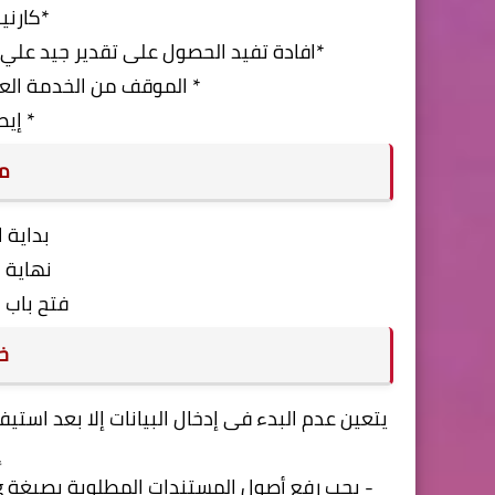
*كارني
*افادة تفيد الحصول على تقدير جيد علي
* الموقف من الخدمة العس
* إيص
مو
بداية الإعلا
نهاية الإعلا
فتح باب التسج
خ
يتعين عدم البدء فى إدخال البيانات إلا بعد است
إ