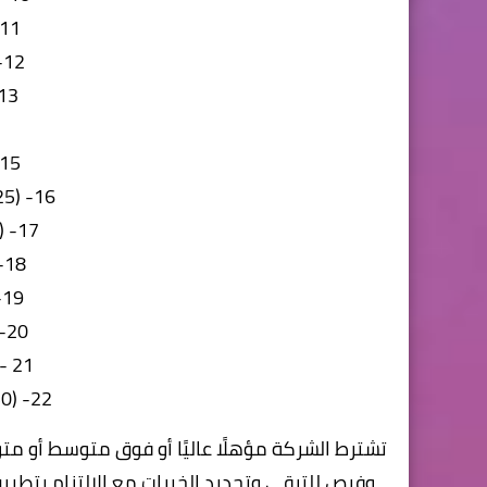
11- (75) بائع لحو
12- (75) بائع دواجن
13- (75) بائع أل
15- (25) خباز فطير
16- (25) طباخ وجبات جاهزة
17- (100) عامل خدمات
18- (25) عامل مخبز
19- (36) عامل إنتاج
20- (16) مشرف أمن
21 - (16) عامل نظافة
22- (50) عامل نظافة فروع