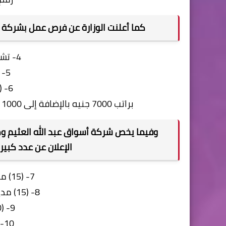
كما أعلنت الوزارة عن فرص عمل بشركة دي
4- تشمل (15) عامل إنتاج
5- (15) عامل مخازن
6- (10) عمال خدمات
براتب 7000 جنيه بالإضافة إلى 1000 جنيه حافز إنتاج، وللتواصل عبر رقم: 01118377135.
وفيما يخص شركة أسواق عبد الله العثيم وم
الإعلان عن عدد كبير
7- (15) مدير فرع بخبرة 5 سنوات
8- (15) مدير أقسام بخبرة 3 سنوات
9- (30) موظف كاشير
10- (80) عامل مخازن