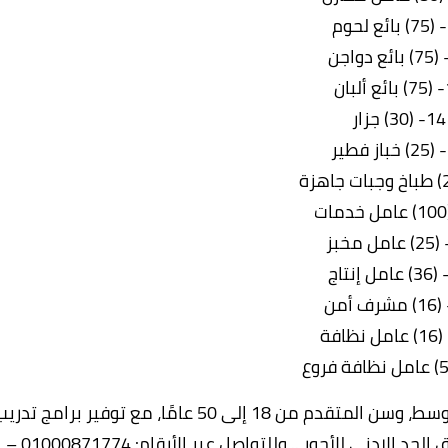
م
بان
14- (30) جزار
تشترط الشركة مؤهلًا عاليًا أو فوق متوسط أو متوسط، وسن المتقدم من 18 إلى 50 عامًا، مع توفير برامج تد
وفرص للترقي وتجديد الخبرات،مع الالتزام بتطبيق الحد الادنى للأجور .. وللتواصل عبر الأرقام: 01000871774 –