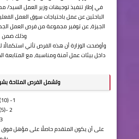
في إطار تنفيذ توجيهات وزير العمل السيد/ م
الباحثين عن عمل باحتياجات سوق العمل الفعلية
الجيزة، عن توفير مجموعة من فرص العمل الجدي
وذلك ضمن ال
وأوضحت الوزارة أن هذه الفرص تأتي استكمالً
داخل بيئات عمل آمنة ومناسبة، مع المتابعة ال
وتشمل الفرص المتاحة بشرك
1- (10) فنيي حقن بلاستيك
2 -(5) فني دوكو سيارات
3- (4) أفراد أ
رقم: 21056199