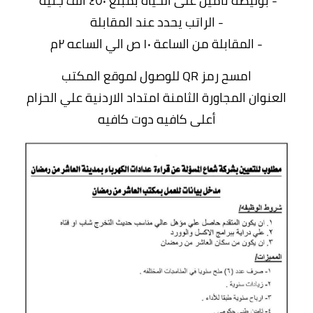
- بوليصة تأمين على الحياه بمبلغ ٤٥٠ ألف جنية
- الراتب يحدد عند المقابلة
- المقابلة من الساعة ١٠ ص الي الساعه ٢م
امسح رمز QR للوصول لموقع المكتب
العنوان المجاورة الثامنة امتداد الاردنية علي الحزام
أعلى كافيه دوت كافيه