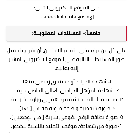
على الموقع الالكترونى التالى:
[careerdiplo.mfa.gov.eg]
خامساً:- المستندات المطلوبــة:
على كل من يرغب فى التقدم للامتحان، أن يقوم بتحميل
صور المستندات التالية على الموقع الالكترونى المشار
إليه بعاليه:
١-شهادة الميلاد أو مستخرج رسمى منها.
٢-شهادة المؤهل الدراسى العالى الحاصل عليه.
٣-صحيفة الحالة الجنائية موجهة إلى وزارة الخارجية.
٤-صورة شخصية واضحة ملونة مقاس [ ٤×٦].
٥-صورة بطاقة الرقم القومى سارية [ من الوجهين ].
٦-صورة من شهادة/ موقف التجنيد بالنسبة للذكور.