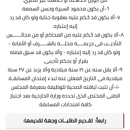
٦-أن يكون محمود السيرة وحسن السمعة.
٧-ألا يكون قد حُكم عليه بعقوبة جناية ولو كان قد رد
إليه إعتباره.
٨-ألا يكون قد حُكم عليه من المحاكم أو من مجالــــــس
التأديــب فى جريمــــة مخلـــة بالشـــــرف أو الأمانة -
ولو كان قد رد إليه إعتباره - وألا يكون قد سبق فصله
بقرار أو بحكم تأديبى.
٩-ألا يقل سنه عن ٢١ سنة ميلادية وألا يزيد عن ٢٧ سنة
ميلادية فى التاريخ المعلن عنه لبدء إمتحان المسابقـة.
١٠-أن تثبت لياقته الصحية للوظيفة بمعرفة المجلس
الطبى المختص الذى تحدده وزارة الخارجية بعد اجتياز
كافة امتحانات المسابقة.
رابعاً: تقـديم الطلبــات وجهة تقديمها: