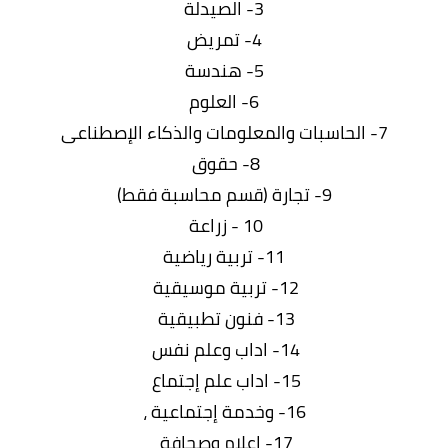
3- الصيدلة
4- تمريض
5- هندسة
6- العلوم
7- الحاسبات والمعلومات والذكاء الإصطناعى
8- حقوق
9- تجارة (قسم محاسبة فقط)
10 - زراعة
11- تربية رياضية
12- تربية موسيقية
13- فنون تطبيقية
14- اداب وعلم نفس
15- اداب علم إجتماع
16- وخدمة إجتماعية ،
17- إعلام وصحافة