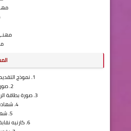
مهنـ
م
مهنـي
مه
المس
1. نموذج التقديم من موقع الشركة: اضغط هنا
2. صورة المؤهل الدراسي.
3. صورة بطاقة الرقم القومي سارية (وجه وظهر).
4. شهادة الموقف من التجنيد.
5. شهادة ميلاد مميكنة.
6. كارنيه نقابة المهندسين (للمهندسين).