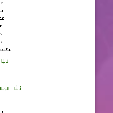
مه
مه
مه
م
م
م
مهندس 
ثانيً
ثالثًا – الو
م
مه