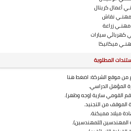
ي أعمال كريتال
هنـي نقاش
مهنـي زراعة
 كهربائي سيارات
نـي ميكانيكا
تندات المطلوبة