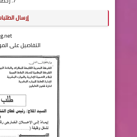
7. رخصة القيادة (للسائقين).
إرسال الطلبات
g.net
التفاصيل على الم