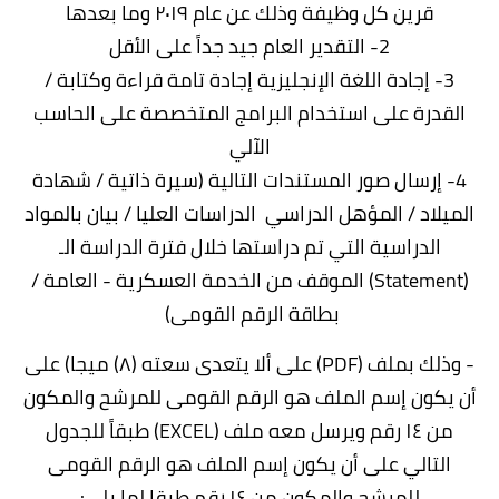
قرين كل وظيفة وذلك عن عام ٢٠١٩ وما بعدها
2- التقدير العام جيد جداً على الأقل
3- إجادة اللغة الإنجليزية إجادة تامة قراءة وكتابة /
القدرة على استخدام البرامج المتخصصة على الحاسب
الآلي
4- إرسال صور المستندات التالية (سيرة ذاتية / شهادة
الميلاد / المؤهل الدراسي الدراسات العليا / بيان بالمواد
الدراسية التي تم دراستها خلال فترة الدراسة الـ
(Statement) الموقف من الخدمة العسكرية - العامة /
بطاقة الرقم القومى)
- وذلك بملف (PDF) على ألا يتعدى سعته (۸) ميجا) على
أن يكون إسم الملف هو الرقم القومى للمرشح والمكون
من ١٤ رقم ويرسل معه ملف (EXCEL) طبقاً للجدول
التالي على أن يكون إسم الملف هو الرقم القومى
للمرشح والمكون من ١٤ رقم طبقا لما يلي: