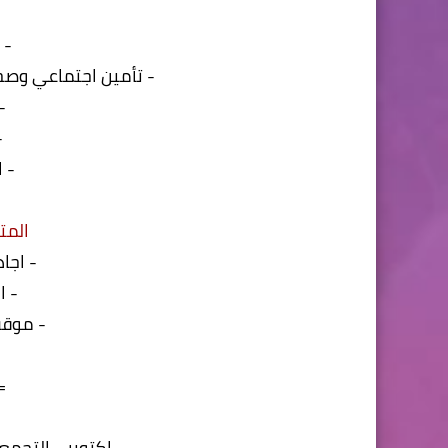
- 
- تأمين اجتماعي وصح
-
-
- 
=
المت
- اجاد
- ال
- موقف
-
=
اكتوبر - التجمع