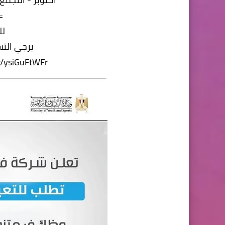
=
لل
يرجي التس
/r/ysiGuFtWFr