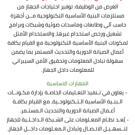
الغرض من الوظيفة: توفير احتياجات الجهاز من
مستلزمات البنية الأساسية التكنولوجية مــن أجهزة
حاسب آلي وطابعات وماسحات ضوئية وشبكات وبرامج
تشغيل ورخص استخدام غيرها، والاستخدام الأمثل
لمكونات البنية الأساسية التكنولوجية مع القيام بكافة
أعمال الصيانة الدورية والتحديث المستمر بما يضمن
سهولة تبادل المعلومات وتحقيق الأمن السيبراني
للمعلومات داخل الجهاز.
المهارات الاساسية
- يعاون في تـنفيذ التعـليمات الخاصـة بإدارة مكـونــات
الـبنـية الأساسية الـتـكنولوجـية، مع القيام بكافـة
أعـمال الصيانة الدورية والتحديث الـمستـمر.
- يُعـد نظـام المعـلومات على الشـبكة الـداخـلـية للجهاز
لتــسهـيـل الاتـصـال وتبادل الـمعـلومات داخــل الجهاز،