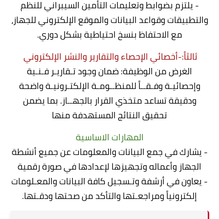
- يلتزم بضوابط وتعليمات التأمين السيبراني للنظم
والتطبيقات وقواعد البيانات والموقع الإلكتروني للجهاز،
مع الاحتفاظ بنسخ احتياطية بشكل دوري.
ثالثاً:-أخصائي الإحصاء والتقارير والنشر الإلكتروني
الغرض من الوظيفة: ضمان وجود تـقاريـر فـنـية
وإحصائيـة وفـقــاً للمنظــومـة الإلكتـرونيـة واضحة
ودقيقة تساعد متخذي القرار بالجهــاز. بما يضمن
تحقيق النتائج المستهدفة منها
المهارات الاساسية
- يشارك في جمع البيانات والمعلومات عن جميع أنشطة
الجهاز وأعماله وتجهيزها لإعدادها في صورة رقمية
- يعاون في أرشفة وتـسجيل كافة البيانات والمعـلومات
إلكترونياً ومراجعـتها والتأكد من صحتها ودقـتها.