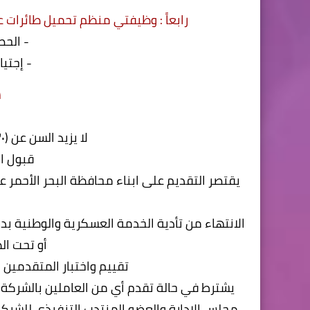
رابعاً : وظيفتي منظم تحميل طائرات عدد (٣٤) فرد / منظم تجهيزات طائرات عدد (
- الحص
- إجتيا
ش
لا يزيد السن عن (۳۰) عام عند بداية قبول الطلبات
قبول ا
يقتصر التقديم على ابناء محافظة البحر الأحمر 
الانتهاء من تأدية الخدمة العسكرية والوطنية بدرج
أو تحت ال
تقييم واختبار المتقدمين
يشترط في حالة تقدم أي من العاملين بالشركة ا
مجلس الإدارة والعضو المنتدب التنفيذي للشركة 