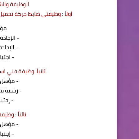
الوظيفة والشر
أولاً : وظيفتى ضابط حركة تحميل عدد (٦) افراد ضابط حركة وكالة ع
مؤه
- الإجادة
- الإجاد
- اجتيا
ثانياً: وظيفة فني استقب
- مؤهل 
- رخصة قي
- إجتيا
ثالثاً : وظيفة
- مؤهل 
- إجتيا