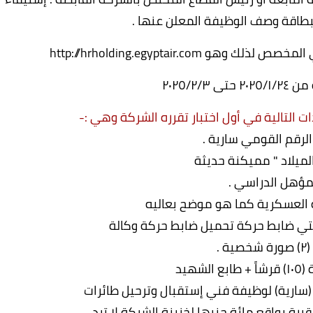
لبطاقة وصف الوظيفة المعلن عنها .
ني المخصص لذلك وهو
http://hrholding.egyptair.com
 ٢٠٢٥/٢/٣
 التالية في أول اختبار تقرره الشركة وهي :-
الرقم القومي سارية .
لميلاد " مميكنة حديثة
لمؤهل الدراسي .
العسكرية كما هو موضح بعاليه
ية .
لشهيد
 (سارية) لوظيفة فني إستقبال وترحيل طائرات
قررة بواقع مائة جنيها لخزينة الشركة لا ترد