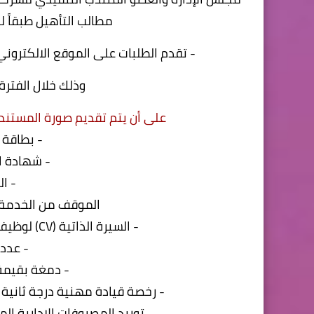
مطالب التأهيل طبقاً 
- تقدم الطلبات على الموقع الالكترو
وذلك خلال الفترة من ۲۰۲٥/١/٢٤ حتى
على أن يتم تقديم صورة المستندات
- بطاقة 
- شهادة ا
- ا
الموقف من الخدمة 
- السيرة الذاتية (CV) لوظيفتي ضابط حركة تحميل ضابط حركة وكالة
- عدد (۲) صورة شخص
- دمغة بقيمة (١٠٥) قرشاً + طابع ا
- رخصة قيادة مهنية درجة ثانية
- توريد المصروفات الإدارية الم