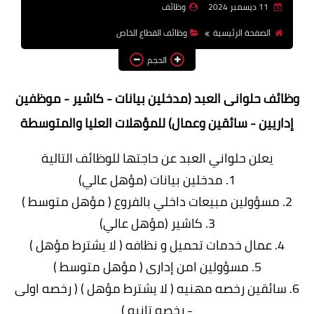
11 ديسمبر 2024
وظائف
وظائف اعضاء هيئة تدريس
الصفحة الرئيسية
وظائف القطاع الخاص
بالجامعات والمعاهد
الحجم
اخبار
وظائف حلوانى العبد (مدخلين بيانات - كاشير - موظفين
إداريين - سائقين وعمال) للمؤهلات العليا والمتوسطة
يعلن حلواني العبد عن حاجتها للوظائف التالية
1. مدخلين بيانات (مؤهل عالي)
2. مسؤولين مبيعات داخلي بالفروع ( مؤهل متوسط )
3. كاشير (مؤهل عالي)
4. عمال خدمات تحميل و نظافه ( لا يشترط مؤهل )
5. مسؤولين امن إدارى ( مؤهل متوسط )
6. سائقين رخصه مهنيه ( لا يشترط مؤهل ) ( رخصه اولى
- رخصه تانيه )