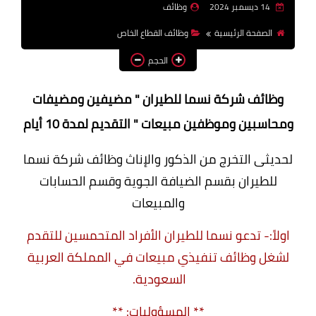
14 ديسمبر 2024
وظائف
وظائف اعضاء هيئة تدريس
الصفحة الرئيسية
وظائف القطاع الخاص
بالجامعات والمعاهد
الحجم
اخبار
وظائف شركة نسما للطيران " مضيفين ومضيفات
ومحاسبين وموظفين مبيعات " التقديم لمدة 10 أيام
لحديثى التخرج من الذكور والإناث وظائف شركة نسما
للطيران بقسم الضيافة الجوية وقسم الحسابات
والمبيعات
اولاً:- تدعو نسما للطيران الأفراد المتحمسين للتقدم
لشغل وظائف تنفيذي مبيعات في المملكة العربية
السعودية.
** المسؤوليات: **