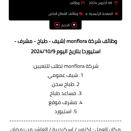
08 أكتوبر 2024
وظائف
وظائف اعضاء هيئة تدريس
الصفحة الرئيسية
وظائف القطاع الخاص
بالجامعات والمعاهد
الحجم
اخبار
وظائف شركة monflora (شيف - طباخ - مشرف -
استيورد) بتاريخ اليوم 2024/10/9
شركة monflora تطلب للتعيين:
1. شيف عمومي
2. طباخ سخن
3. مساعد طباخ
4. مشرف موقع
5. استيورد
------------------------------------------------
مكان العمل : اكتوبر / اسكندرية / العاشر من رمضان