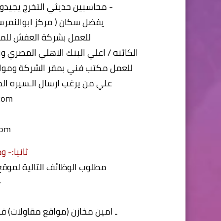
- محاسبين حديثي التخرج يجيدون 
يفضل سكان ( مركز ابوالنمرس 
للعمل بشركة العفش للمقا
الكائنه / اعلي البنك الاهلي المصري 
للعمل مكتب فني بمقر الشركة ومواقع 
علي من يرغب ارسال الـسيره الذاتيه ( cv ) علي الخاص او علي الاي
com
com
ثانيا:- وظ
مطلوب الوظائف التالية لموقع
-
ـ امين مخازن (مواقع مقاولات) فى الا