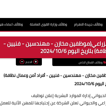
وظائف جريدة الاهرام
وظائف وزارة القوى العاملة
وظائف اعضاء هيئ
 الزراعي(موظفين مخازن - مهندسين - فنيين -
تاريخ اليوم 2024/10/6
الحجم
وظائف القطاع الخاص
وظفين مخازن - مهندسين - فنيين - أفراد أمن وعمال نظافة)
وم 2024/10/6
والحيواني إدارة الموارد البشرية إعلان توظيف
زراعي والحيواني تعلن الشركة عن إحتياجها للمهن الأتية للعمل