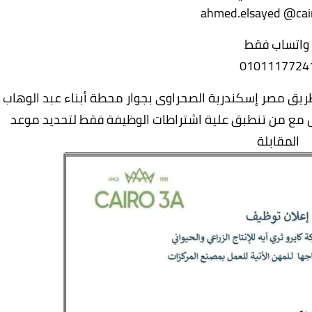
ahmed.elsayed @cai
واتساب فقط
0101117724
د المقابلات بمقر مصنع قطوف بالكيلو 54 طريق مصر إسكندرية الصحراوى بجوار محطة أبناء عبد الوهاب
ل مع من تنطبق علية اشتراطات الوظيفة فقط لتحديد موعد
المقابلة