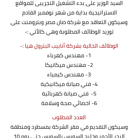
السيد
الوزير على بدء التشغيل التجريبى للمواقع
الاستراتيجية بداية من شهر نوفمبر القادم
وسيكون التعاقد
مع شركة صان مصر وبترومنت على
توريد الوظائف المطلوبة وهي كالأتي :-
الوظائف الخالية بشركة أنابيب البترول هيا :-
1- مهندس كهرباء
2- مهندس ميكانيكا
3- مهندس كيمياء
4- فني صيانة ميكانيكية
5- فني صيانة كهربائية
6- اخصائي صحة وسلامة
العدد المطلوب
وسيكون التقديم في مقر الشركة بمسطرد ومنطقة
البحر الأحمر وخليج السويس بالسويس
حتى يوم 10