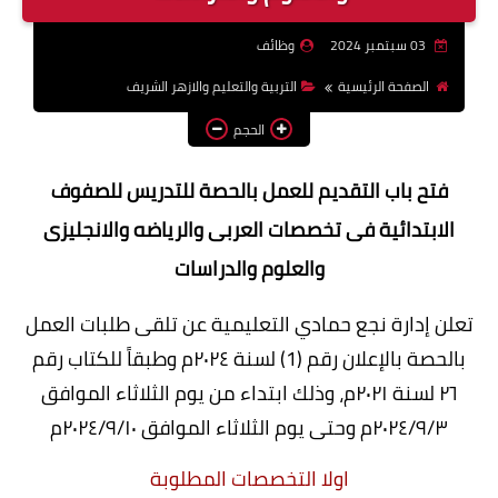
وظائف اعضاء هيئة تدريس
03 سبتمبر 2024
وظائف
بالجامعات والمعاهد
الصفحة الرئيسية
التربية والتعليم والازهر الشريف
اخبار
الحجم
فتح باب التقديم للعمل بالحصة للتدريس للصفوف
الابتدائية فى تخصصات العربى والرياضه والانجليزى
والعلوم والدراسات
تعلن إدارة نجع حمادي التعليمية عن تلقى طلبات العمل
بالحصة بالإعلان رقم (1) لسنة ٢٠٢٤م وطبقاً للكتاب
رقم
٢٦ لسنة ٢٠٢١م، وذلك ابتداء من يوم الثلاثاء الموافق
٢٠٢٤/٩/٣م وحتى يوم الثلاثاء الموافق ٢٠٢٤/٩/١٠م
اولا التخصصات المطلوبة