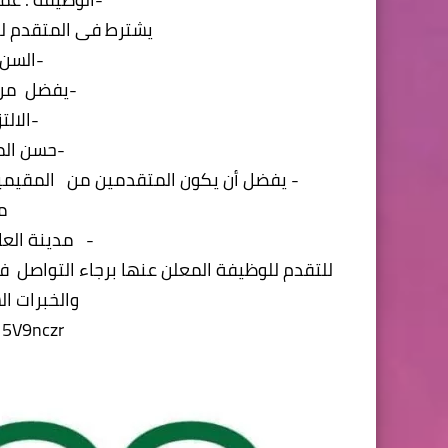
يشترط فى المتقدم ل
-السن لا 
-يفضل من ل
-الالت
-حسن ال
- يفضل أن يكون المتقدمين من المقيمين 
م
- مدينة العا
للتقدم للوظيفة المعلن عنها برجاء التواصل 
والخبرات ا
15V9nczr