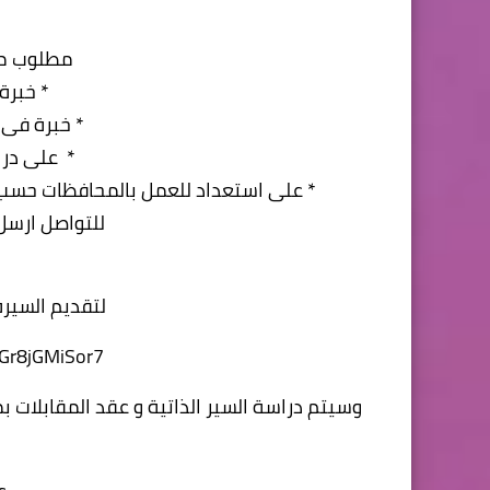
مطلوب م
* خبرة من 3 ال
* خبرة فى 
* على دراي
* على استعداد للعمل بالمحافظات حسب 
للتواصل ارسل الcv علي 6173
لتقديم السيرة
1Gr8jGMiSor7
وسيتم دراسة السير الذاتية و عقد المقابلات 