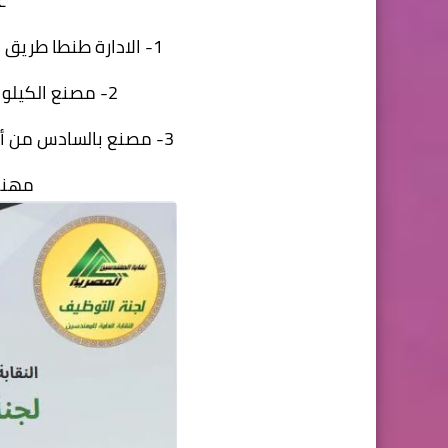
ع
1- الادارة طنطا طريق اسكندريه الزراعي ابراج الرياض برج 8
2- مصنع الكيلو ١٢ طريق طنطا المحله الكبرى
3- مصنع بالسادس من أكتوبر المنطقه الصناعيه بولاريس وان
مهند