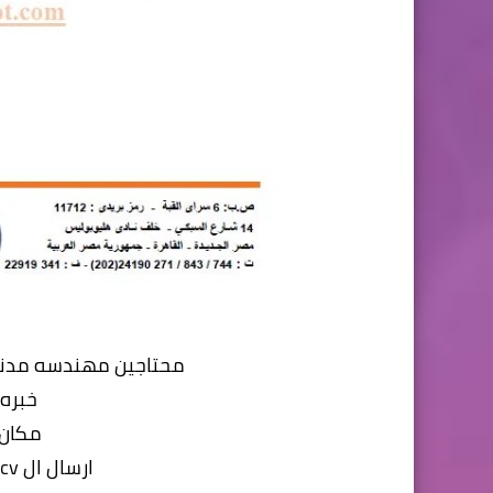
محتاجين مهندسه مدني 
خبره
مكان 
ارسال ال cv علي رقم 01011084761