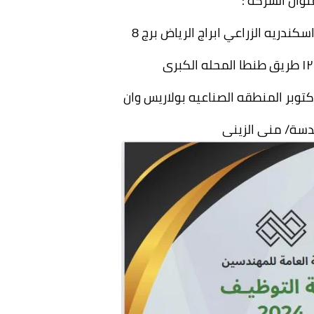
نوان الشركة :
سة/ منى الزينى