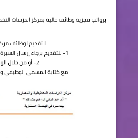
برواتب مجزية وظائف خالية بمركز الدرسات التخ
للتقديم لوظائف مركز
1- للتقديم برجاء إرسال السيرة الذاتية بالتفصيل على hr@cpas-egypt.com
2- أو من خلال الواتساب على رقم 01550490519
مع كتابة المسمى الوظيفي والر