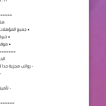
======
متط
• جمبع المؤهلات
• خبرة
• موقف
=======
الح
- رواتب مجزية جدا 
-
- تأمين
-
=======