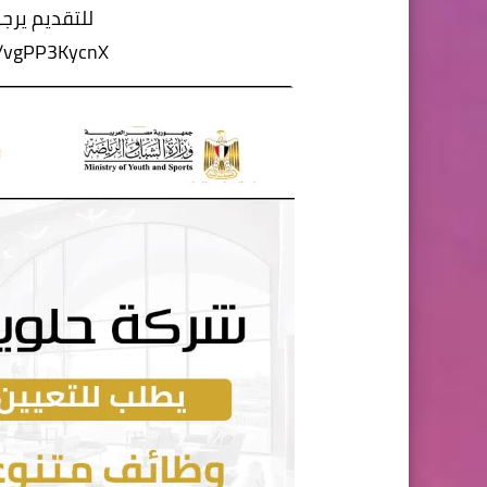
للتقديم يرجى
/r/vgPP3KycnX