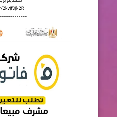
/r/2kvjf9jk2R
-------------