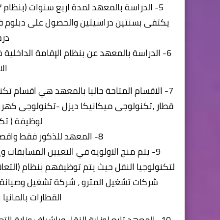
يكتفى بسنتين دراسيتين والحصول على دبلوم ف
درج
6- الدراسة بالمعهد عن بنظام الإقامة الداخلية
ال
7- الاقسام المتاحة حاليا بالمعهد هي اقسام تكن
قطار ،تكنولوجى ميكانيكا ديزل -تكنولوجى كهربا
لوظيفة ( تك
8- المعهد للذكور فقط واقصى سن للقبول ٢٢ عاما (خريج العام الحالى).
9- يتم منح الاولوية في التعيين المسابقات و
لتكنولوجيا النقل حيث يتم توظيفهم بنظام (التعاق
شركات تشغيل المترو ، شركة تشغيل وصيانة ا
القطارات بالمانيا 
10- المعهد تابع لوزارة النقل وباشراف وزارة ا