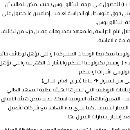
5- الدراسة بالمعهد لمدة اربع سنوات (بنظام ٢+٢) للحصول على درجة البكالوريوس ( حيث يمكن للطالب أن
نى فوق متوسط ، او الدراسة لعامين إضافيين والحصول على
ة البكالوريوس.
 خلال ايام الدراسة ، والمعهد بمصروفات مقابل جزء من تكاليف
اقامة والاعاشة.
ولوجيا ميكانيكا الوحدات المتحركة ( والتي تؤهل لوظائف قائد
ء ). وقسم تكنولوجيا التحكم والاشارات الكهربية والتي تؤهل
نولوجى اشارات او تحكم .
إعلانات التوظيف التي تنشرها الهيئة لطلبة المعهد العالي
د - التعيين)بالهيئة القومية لسكك حديد مصر، هيئة الانفاق ،
لقطار الخفيف ، كما يجري بدء التعاقد مع شركات تشغيل
بعد إجتياز إختبارات القبول بها .
لتعليم العالي ويؤجل التجنيد ، وموقع المعهد بمحافظة الجيزة -