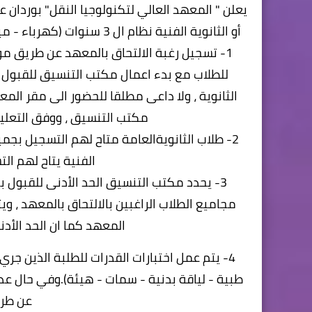
يعلن " المعهد العالي لتكنولوجيا النقل" بوردان 
أو الثانوية الفنية نظام ال 3 سنوات (كهرباء - ميكانيكا) ذكور ، فعلي راغبى التقديم للمعهد مراعاة ما يلى :-
1- تسجيل رغبة الالتحاق بالمعهد عن طريق موقع
للطلاب مع بدء اعمال مكتب التنسيق للقبول 
الثانوية ، ولا داعى مطلقا للحضور الى مقر المع
مكتب التنسيق ، ووفق التعلي
2- طلاب الثانويةالعامة متاح لهم التسجيل بجميع 
الفنية يتاح لهم الت
3- يحدد مكتب التنسيق الحد الأدنى للقبول با
مجاميع الطلاب الراغبين بالالتحاق بالمعهد ، و
المعهد كما ان الحد الأدن
4- يتم عمل اختبارات القدرات للطلبة الذين 
طبية - لياقة بدنية - سمات - هيئة).وفي حال عدم 
عن طري