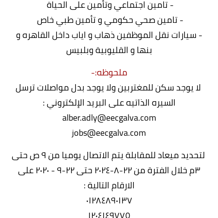
- تامين اجتماعي وتأمين على الحياة
- تامين صحي حكومي و تأمين طبي خاص
- سيارات نقل الموظفين ذهاب و اياب داخل القاهره و
بنها و القليوبية وبلبيس
ملحوظه:-
لا يوجد سكن للمغتربين ولا يوجد بدل مواصلات ترسل
السيره الذاتيه على البريد الإلكتروني :
alber.adly@eecgalva.com
jobs@eecgalva.com
لتحديد ميعاد للمقابلة يتم الاتصال يوميا من ٩ ص حتى
٣م خلال الفترة من ٢٢-٨-٢٠٢٤ حتى ۲۲-۹ - ۲۰۲۰ على
الارقام التالية :
٠١٢٨٤۸۹۰۱۳۷
١٢٠٤١٤٩٧٧٥