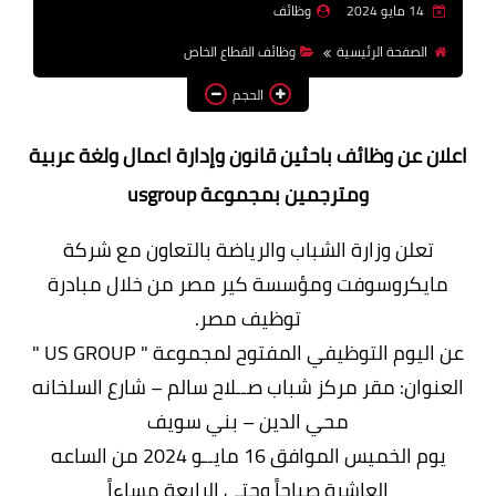
14 مايو 2024
وظائف
وظائف اعضاء هيئة تدريس
الصفحة الرئيسية
وظائف القطاع الخاص
بالجامعات والمعاهد
الحجم
اخبار
اعلان عن وظائف باحثين قانون وإدارة اعمال ولغة عربية
ومترجمين بمجموعة usgroup
تعلن وزارة الشباب والرياضة بالتعاون مع شركة
مايكروسوفت ومؤسسة كير مصر من خلال مبادرة
توظيف مصر.
عن اليوم التوظيفي المفتوح لمجموعة " US GROUP "
العنوان: مقر مركز شباب صــلاح سالم – شارع السلخانه
محي الدين – بني سويف
يوم الخميس الموافق 16 مايــو 2024 من الساعه
العاشرة صباحاً وحتي الرابعة مساءاً