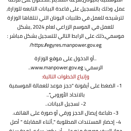
عمل، وذلك بالتسجيل على قاعدة البيانات التابعه للوزارة،
لترشيحه للعمل في طلبيات اليونان التي تتلقاها الوزارة
للعمل في الموسم الزراعي لعام 2024 ،بشكل
موسمي،ذلك على الرابط التالي للتسجيل بشكل مباشر :
https://egyres.manpower.gov.eg/
..أو الدخول على موقع الوزارة
الرسمي:
www.manpower.gov.eg
..
وإتباع الخطوات التالية:
1- الضغط على أيقونة "حجز موعد للعمالة الموسمية
بالاتحاد الأوروبي"..
2- تسجيل البيانات..
3- طباعة إيصال الحجز ورقي أو صورة على الهاتف.
4- إحضار المستندات المطلوبة "،أثناء المقابلة " أصل
جواز السفر وصورة منه على أن يكون ساري لمدة سنة