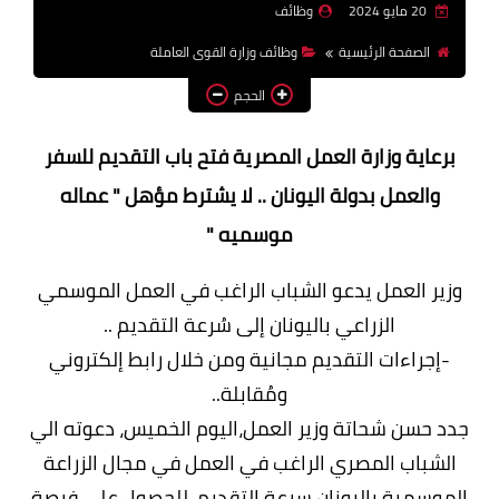
20 مايو 2024
وظائف
وظائف اعضاء هيئة تدريس
الصفحة الرئيسية
وظائف وزارة القوى العاملة
بالجامعات والمعاهد
الحجم
اخبار
برعاية وزارة العمل المصرية فتح باب التقديم للسفر
والعمل بدولة اليونان .. لا يشترط مؤهل " عماله
موسميه "
وزير العمل يدعو الشباب الراغب في العمل الموسمي
الزراعي باليونان إلى سُرعة التقديم ..
-إجراءات التقديم مجانية ومن خلال رابط إلكتروني
ومُقابلة..
جدد حسن شحاتة وزير العمل،اليوم الخميس، دعوته الي
الشباب المصري الراغب في العمل في مجال الزراعة
الموسمية باليونان،سرعة التقديم ،للحصول على فرصة