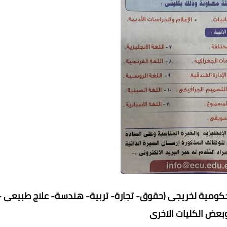
كومية لخريجى (حقوق- تجارة- تربية- هندسة- علاج طبيعى -
وبعض الكليات الاخرى