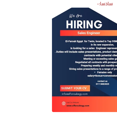
سادسا:-