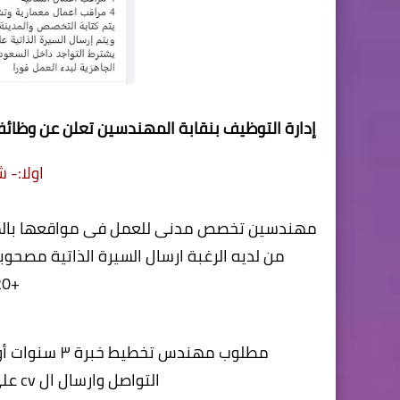
إدارة التوظيف بنقابة المهندسين تعلن عن وظائ
اولا:-
ش
مهندسين تخصص مدنى للعمل فى مواقعها بالمشاريع بمدن
من لديه الرغبة ارسال السيرة الذاتية مصحوب
+20 101 015 2342
مطلوب مهندس تخطيط خبرة ٣ سنوات أو أكثر - مشروع مونوريل ٦ اكتوبر. الشركة بمصر الجديدة
التواصل وارسال ال cv على رقم 01010306947 (واتس آب فقط)