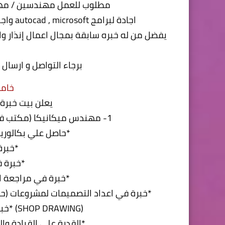
مطلوب للعمل مهندسين / مهن
اجادة لبرامج autocad , microsoft واجادة التصميم وحصر الكميات وإعداد جداول الكميات
يفضل من له خبره سابقة بمجال اعمال إنذار و
برجاء التواصل و ارسال ال cv علي الرقم 49962850
خامس
يعلن بيت خبرة
1- مهندس ميكانيكا (مكتب فني – دوام كامل / جزئي )بالمواصفات الآتية:
*حاصل علي بكالوري
*خبرة من 3
*خبرة ف
*خبرة في مراجعة ا
*خبرة في اعداد التصميمات لمشروعات (حر
(SHOP DRAWING) *خبرة في مراجعة الرسومات التنفيذية
*القدرة علي القيادة و