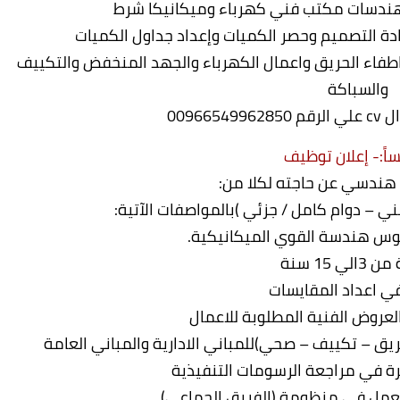
دسات مكتب فني كهرباء وميكانيكا شرط
اطفاء الحريق واعمال الكهرباء والجهد المنخفض والتكييف
والسباكة
009665
اً:- إعلان توظيف
 هندسي عن حاجته لكلا من:
وس هندسة القوي الميكانيكية.
الي 15 سنة
ي اعداد المقايسات
لعروض الفنية المطلوبة للاعمال
يق – تكييف – صحي)للمباني الادارية والمباني العامة
العمل في منظومة (الفريق الجماعي)