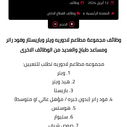
12 أبريل 2024
وظائف
وظائف اعضاء هيئة تدريس
الصفحة الرئيسية
وظائف القطاع الخاص
بالجامعات والمعاهد
الحجم
اخبار
وظائف مجموعة مطاعم لادوريه ويتر وباريستار وفود رانر
ومساعد طباخ والعديد من الوظائف الاخرى
مجموعه مطاعم لادوريه تطلب للتعيين:
1. ويتر
2. هيد ويتر
3. باريستا
4. فود رانر (بدون خبره / مؤهل عالي او متوسط)
5. هوستس
6. ستيوار
7. صوص شيف