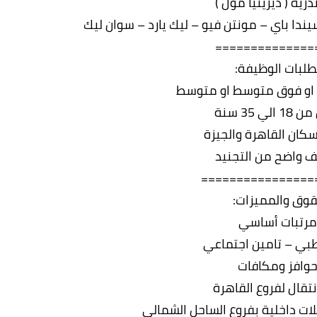
رية ( ديزينيا مول )
ندا باي – مونتن فيو – ليك يارد – سوان ليك
==============
لبات الوظيفة:
او فوق متوسط او متوسط
لي 35 سنة
كان القاهرة والجيزة
 واضح من التجنيد
================
قوق والمميزات:
مرتبات أساسي
طبي – تامين اجتماعي
حوافز ومكافات
نتقال لفروع القاهرة
ت داخلية بفروع الساحل الشمالي