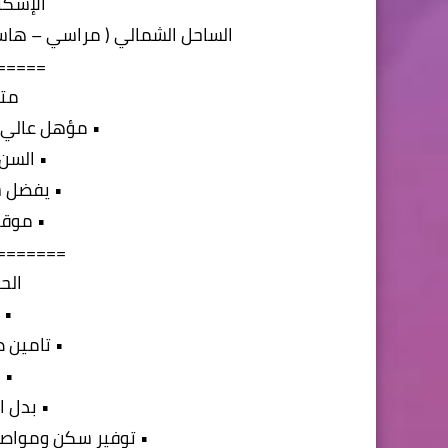
الإسكند
الساحل الشمالي ( مراسي – هاسي
=====
متط
• مؤهل عالي 
• السن من 18 ا
• يفضل س
• موقف
=======
الح
• 
• تامين 
• 
• بدل ا
• توفير سكن ومواصلا