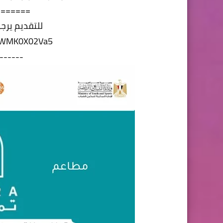
=======
للتقديم يرجى
/r/WMK0X02Va5
------