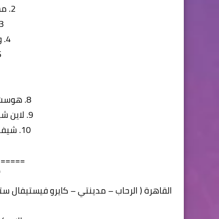
2. مساعد مدير مطعم
3. مشرف ورد
4. ويتر / كابتن اوردر
5. م
8. هوست ( يشترط بدون حجاب )
9. لاين شيف ( جميع التخصصات )
10. شيفات ( جميع التخصصات )
======
أ
القاهرة ( الرحاب – مدينتي – كايرو فيستيفال س